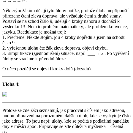
→→→→|9|.
Některým žákům dělají tyto úlohy potíže, protože úloha nepřipouští
přirozené čtení zleva doprava, ale vyžaduje čtení z druhé strany.
Postaví se na schod číslo 9, udělají 4 kroky nahoru a dochází k
výsledku 13. Není to problém matematický, ale problém konvence,
jazyku. Reedukace je možná trojí:
1. Přečteme: Někde stojím, jdu 4 kroky dopředu a jsem na schodu
číslo 9.
2. vyřešenou úlohu čte žák zleva doprava, objeví chybu.
3. simplifikace (zjednodušení) situace, např. |___|→|2|. Po vyřešení
úlohy se vracíme k původní úloze.
O něco později se objeví i kroky dolů (dozadu).
Úloha 4:
Protože se zde žáci seznamují, jak pracovat s číslem jako adresou,
budou připraveni na porozumění dalších úloh, kde se vyskytuje číslo
jako adresa. To jsou např. úlohy, kde se počítá s podlažími paneláku,
dny v měsíci apod. Připravuje se zde důležitá myšlenka – číselná
osa.