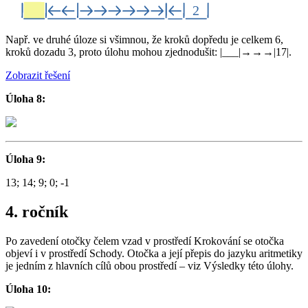
Např. ve druhé úloze si všimnou, že kroků dopředu je celkem 6,
kroků dozadu 3, proto úlohu mohou zjednodušit: |___|→→→|17|.
Zobrazit řešení
Úloha 8:
Úloha 9:
13; 14; 9; 0; -1
4. ročník
Po zavedení otočky čelem vzad v prostředí Krokování se otočka
objeví i v prostředí Schody. Otočka a její přepis do jazyku aritmetiky
je jedním z hlavních cílů obou prostředí – viz Výsledky této úlohy.
Úloha 10: